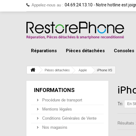
04.69.24.13.10 - Notre hotline est jo
Appelez-nous au :
Réparations
Pièces détachées
Consoles
Pièces détachées
Apple
iPhone XS
iPh
INFORMATIONS
Procédure de transport
Tri
En S
Mentions légales
Conditions Générales de Vente
Résultats 
Nos magasins