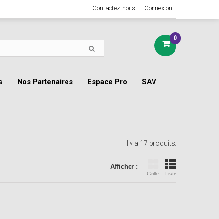
Contactez-nous
Connexion
0
s
Nos Partenaires
Espace Pro
SAV
Il y a 17 produits.
Afficher :
Grille
Liste