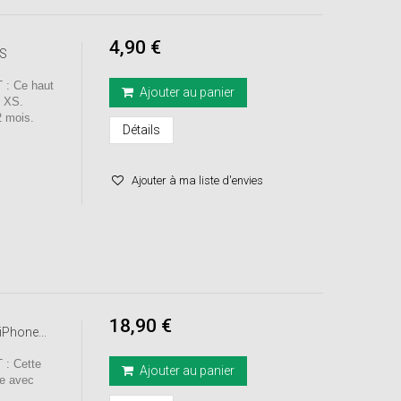
4,90 €
XS
: Ce haut
Ajouter au panier
one XS.
 mois.
Détails
Ajouter à ma liste d'envies
18,90 €
iPhone...
: Cette
Ajouter au panier
le avec