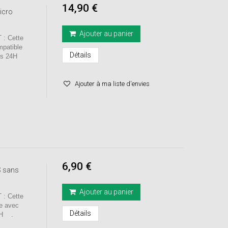
14,90 €
icro
Ajouter au panier
: Cette
mpatible
Détails
sous 24H
Ajouter à ma liste d'envies
6,90 €
S sans
Ajouter au panier
: Cette
le avec
Détails
4H .