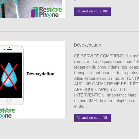
Réparation sous 48h
Désoxydation
CE SERVICE COMPREND : La ma
d'oeuvre : La désoxydation sous 48
réception du produit dans nos locau
transport (sauf pour les tarifs profes
Aller/Retour en colissimo. ATTENT
AUCUNE GARANTIE NE PEUT ÊT
APPLIQUÉE APRES CETTE
INTERVENTION. Important : Merci d'
numéro IMEI de votre téléphone (ci
et de...
Réparation sous 48h