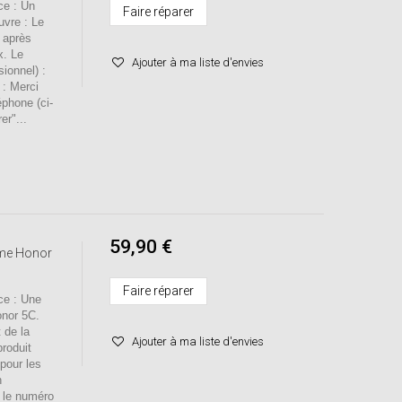
e : Un
Faire réparer
uvre : Le
 après
x. Le
Ajouter à ma liste d'envies
sionnel) :
 : Merci
éphone (ci-
er"...
59,90 €
ume Honor
Faire réparer
e : Une
onor 5C.
 de la
Ajouter à ma liste d'envies
roduit
pour les
n
r le numéro