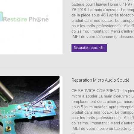
batterie pour Huawei Honor 8 / P9 /
Y6 2018. La main d'oeuvre : Le re
de la pièce sous 48H après récepti
produit dans nos locaux. Le transpor
pour les tarifs professionnel) : Aller
colissimo. Important : Merci d'entre
IMEI de votre téléphone (ci-dessous)
Réparation sous 48h
Reparation Micro Audio Soudé
CE SERVICE COMPREND : La pièc
micro a souder La main d'oeuvre : L
remplacement de la pièce par micro
sous 5 jours ouvrées après réceptio
produit dans nos locaux. Le transpor
pour les tarifs professionnel) : Aller
colissimo. Important : Merci d'entre
IMEI de votre mobile ou tablette (ci
et...