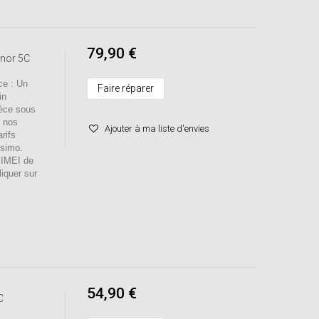
79,90 €
onor 5C
e : Un
Faire réparer
in
ièce sous
s nos
Ajouter à ma liste d'envies
rifs
ssimo.
o IMEI de
liquer sur
54,90 €
C