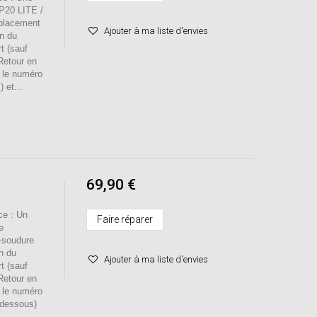
 P20 LITE /
mplacement
Ajouter à ma liste d'envies
on du
t (sauf
/Retour en
r le numéro
 et...
69,90 €
e : Un
Faire réparer
e
-soudure
n du
Ajouter à ma liste d'envies
t (sauf
/Retour en
r le numéro
-dessous)