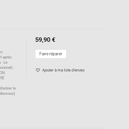
59,90 €
in
Faire réparer
H après
x. Le
sionnel) :
Ajouter à ma liste d'envies
ION,
RE
entrer le
-dessous)