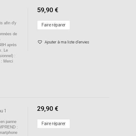
59,90 €
s afin d'y
Faire réparer
onnées de
e
Ajouter à ma liste d'envies
 48H après
x. Le
sionnel) :
 : Merci
29,90 €
au 1
 en panne
Faire réparer
OMPREND :
smartphone