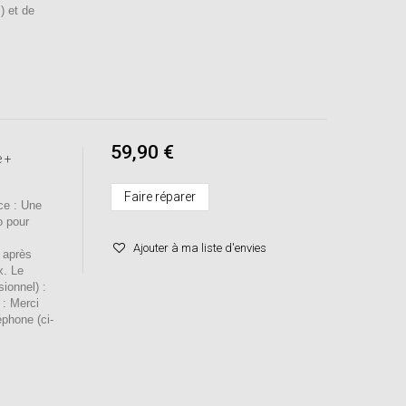
) et de
59,90 €
 +
Faire réparer
e : Une
o pour
Ajouter à ma liste d'envies
 après
x. Le
sionnel) :
 : Merci
éphone (ci-