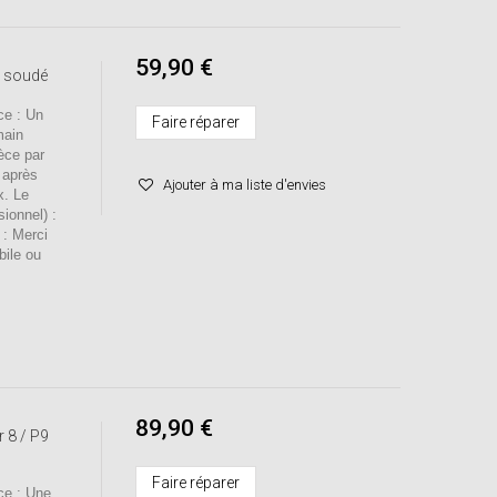
59,90 €
e soudé
e : Un
Faire réparer
main
èce par
 après
Ajouter à ma liste d'envies
x. Le
sionnel) :
 : Merci
bile ou
89,90 €
 8 / P9
Faire réparer
e : Une