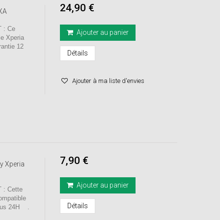
24,90 €
 XA
 : Ce
Ajouter au panier
le Xperia
ntie 12
Détails
Ajouter à ma liste d'envies
7,90 €
y Xperia
Ajouter au panier
: Cette
ompatible
Détails
ous 24H .