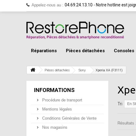
04.69.24.13.10 - Notre hotline est jo
Appelez-nous au :
Réparations
Pièces détachées
Consoles
Pièces détachées
Sony
Xperia XA (F3111)
Xpe
INFORMATIONS
Procédure de transport
Tri
En S
Mentions légales
Conditions Générales de Vente
Résultats 
Nos magasins