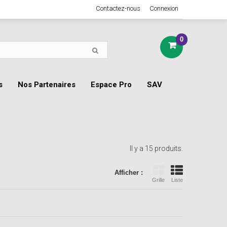
Contactez-nous
Connexion
0
s
Nos Partenaires
Espace Pro
SAV
Il y a 15 produits.
Afficher :
Grille
Liste