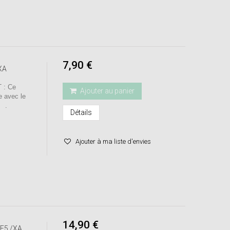
7,90 €
XA
 : Ce
Ajouter au panier
e avec le
H .
Détails
Ajouter à ma liste d'envies
14,90 €
 E5 /XA