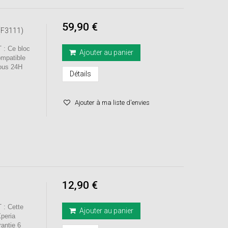
59,90 €
(F3111)
: Ce bloc
Ajouter au panier
ompatible
 sous 24H
Détails
Ajouter à ma liste d'envies
12,90 €
: Cette
Ajouter au panier
Xperia
ntie 6