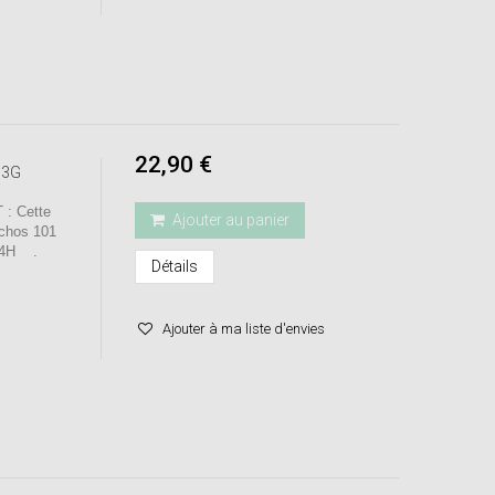
22,90 €
m 3G
: Cette
Ajouter au panier
Archos 101
24H .
Détails
Ajouter à ma liste d'envies