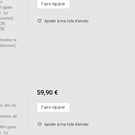
in
Faire réparer
H après
x. Le
sionnel) :
Ajouter à ma liste d'envies
ION,
RE
entrer le
-dessous)
59,90 €
s afin d'y
Faire réparer
onnées de
e
Ajouter à ma liste d'envies
 48H après
x. Le