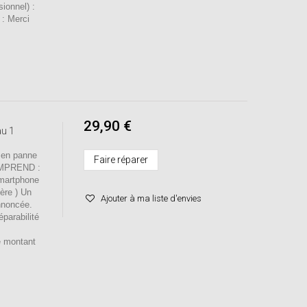
sionnel) :
 : Merci
29,90 €
au 1
 en panne
Faire réparer
OMPREND :
smartphone
mère ) Un
Ajouter à ma liste d'envies
nnoncée.
éparabilité
e montant