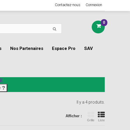
Contactez-nous
Connexion
0
s
Nos Partenaires
Espace Pro
SAV
E
Il y a 4 produits.
Afficher :
Grille
Liste