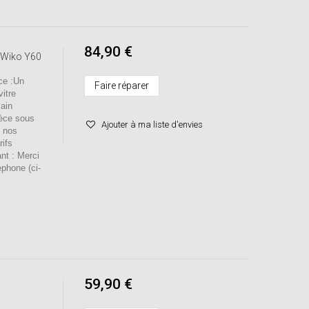
84,90 €
 Wiko Y60
e :Un
Faire réparer
itre
main
ièce sous
Ajouter à ma liste d'envies
s nos
rifs
ant : Merci
éphone (ci-
59,90 €