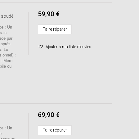
59,90 €
e soudé
e : Un
Faire réparer
main
èce par
 après
Ajouter à ma liste d'envies
x. Le
sionnel) :
 : Merci
bile ou
69,90 €
e : Un
Faire réparer
e