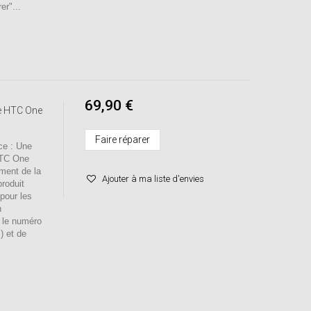
er"...
69,90 €
e HTC One
Faire réparer
e : Une
HTC One
ment de la
Ajouter à ma liste d'envies
roduit
pour les
n
r le numéro
) et de