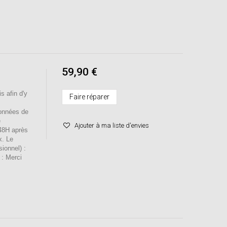
59,90 €
s afin d'y
Faire réparer
onnées de
e
Ajouter à ma liste d'envies
 48H après
x. Le
sionnel) :
 : Merci