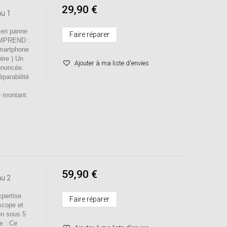
29,90 €
au 1
 en panne
Faire réparer
OMPREND :
smartphone
mère ) Un
Ajouter à ma liste d'envies
nnoncée.
éparabilité
e montant
59,90 €
au 2
ertise
Faire réparer
scope et
on sous 5
se : Ce