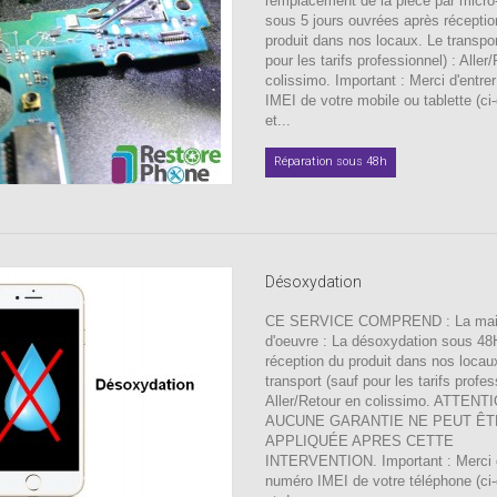
remplacement de la pièce par micro
sous 5 jours ouvrées après réceptio
produit dans nos locaux. Le transpor
pour les tarifs professionnel) : Aller
colissimo. Important : Merci d'entre
IMEI de votre mobile ou tablette (ci
et...
Réparation sous 48h
Désoxydation
CE SERVICE COMPREND : La ma
d'oeuvre : La désoxydation sous 48
réception du produit dans nos locau
transport (sauf pour les tarifs profes
Aller/Retour en colissimo. ATTENT
AUCUNE GARANTIE NE PEUT ÊT
APPLIQUÉE APRES CETTE
INTERVENTION. Important : Merci d'
numéro IMEI de votre téléphone (ci