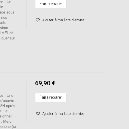
e : Un
Faire réparer
in
ièce sous
s nos
Ajouter à ma liste d'envies
rifs
ssimo.
o IMEI de
liquer sur
69,90 €
e : Une
Faire réparer
d'oeuvre :
48H après
x. Le
Ajouter à ma liste d'envies
sionnel) :
 : Merci
éphone (ci-