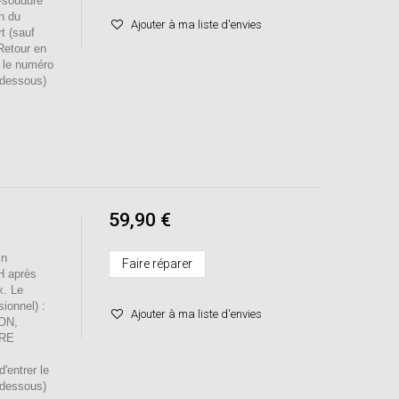
-soudure
n du
Ajouter à ma liste d'envies
t (sauf
/Retour en
r le numéro
-dessous)
59,90 €
in
Faire réparer
H après
x. Le
sionnel) :
Ajouter à ma liste d'envies
ION,
RE
entrer le
-dessous)