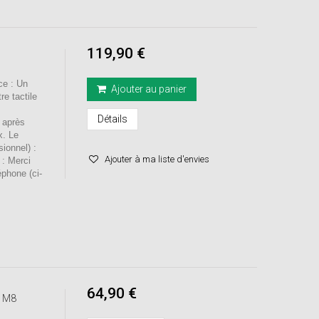
119,90 €
e : Un
Ajouter au panier
e tactile
Détails
 après
x. Le
sionnel) :
Ajouter à ma liste d'envies
 : Merci
éphone (ci-
64,90 €
e M8