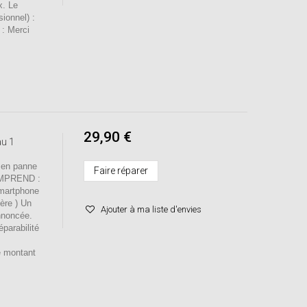
x. Le
sionnel) :
 : Merci
29,90 €
au 1
 en panne
Faire réparer
OMPREND :
smartphone
mère ) Un
Ajouter à ma liste d'envies
nnoncée.
éparabilité
e montant