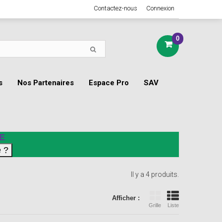
Contactez-nous
Connexion
0
s
Nos Partenaires
Espace Pro
SAV
E
Il y a 4 produits.
Afficher :
Grille
Liste