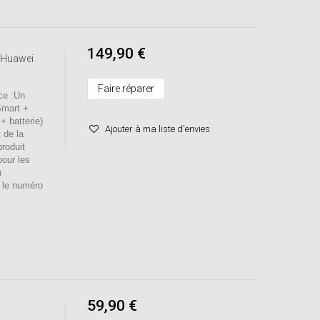
149,90 €
 Huawei
Faire réparer
e :Un
Smart +
+ batterie)
Ajouter à ma liste d'envies
 de la
roduit
pour les
n
r le numéro
59,90 €