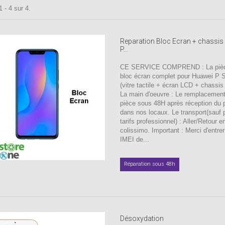
 - 4 sur 4.
Reparation Bloc Ecran + chassis
P...
CE SERVICE COMPREND : La pièc
bloc écran complet pour Huawei P 
(vitre tactile + écran LCD + chassis 
La main d'oeuvre : Le remplacement
pièce sous 48H après réception du p
dans nos locaux. Le transport(sauf 
tarifs professionnel) : Aller/Retour e
colissimo. Important : Merci d'entre
IMEI de...
Réparation sous 48h
Désoxydation