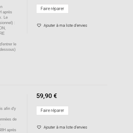
in
Faire réparer
H après
x. Le
sionnel) :
Ajouter à ma liste d'envies
ION,
RE
entrer le
-dessous)
59,90 €
s afin d'y
Faire réparer
onnées de
e
Ajouter à ma liste d'envies
 48H après