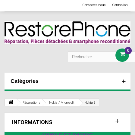
Contactez-nous
Connexion
0
Catégories
Réparations
Nokia / Microsoft
Nokia 8
INFORMATIONS