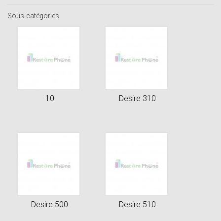
Sous-catégories
10
Desire 310
Desire 500
Desire 510