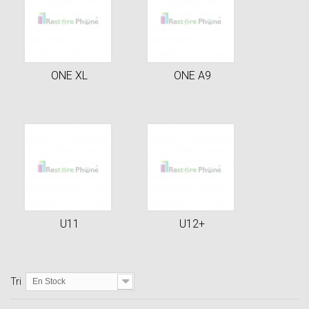
ONE XL
ONE A9
U11
U12+
Tri
En Stock