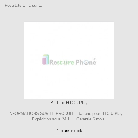
Résultats 1 - 1 sur 1.
Batterie HTC U Play
INFORMATIONS SUR LE PRODUIT : Batterie pour HTC U Play.
Expédition sous 24H . Garantie 6 mois.
Rupture de stock