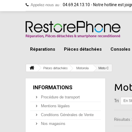
04.69.24.13.10 - Notre hotline est jo
Appelez-nous au :
Réparations
Pièces détachées
Consoles
Pièces détachées
Motorola
Moto C
Mot
INFORMATIONS
Procédure de transport
Tri
En S
Mentions légales
Conditions Générales de Vente
Résultats 1
Nos magasins