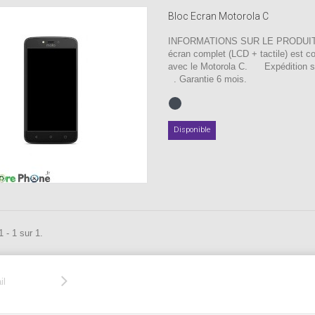
Bloc Ecran Motorola C
INFORMATIONS SUR LE PRODUIT 
écran complet (LCD + tactile) est c
avec le Motorola C. Expédition
. Garantie 6 mois.
Disponible
 - 1 sur 1.