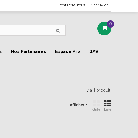
Contactez-nous
Connexion
0
s
Nos Partenaires
Espace Pro
SAV
Il y a 1 produit.
Afficher :
Grille
Liste