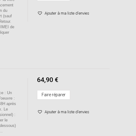
lacement
on du
Ajouter à ma liste d'envies
t (sauf
Retour.
o IMEI de
liquer
64,90 €
e : Un
Faire réparer
'oeuvre :
48H après
x. Le
Ajouter à ma liste d'envies
sionnel) :
er le
-dessous)
..