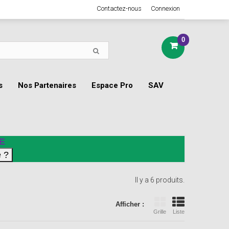
Contactez-nous
Connexion
0
s
Nos Partenaires
Espace Pro
SAV
E
Il y a 6 produits.
Afficher :
Grille
Liste