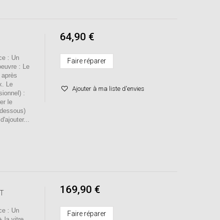
64,90 €
e : Un
Faire réparer
oeuvre : Le
 après
x. Le
Ajouter à ma liste d'envies
sionnel) :
er le
-dessous)
d'ajouter...
169,90 €
6T
e : Un
Faire réparer
 la vitre