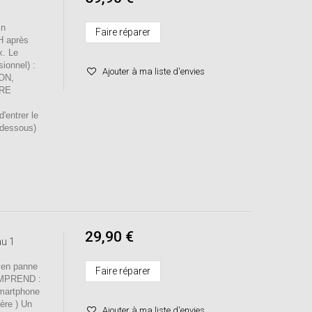
in
Faire réparer
H après
x. Le
sionnel) :
Ajouter à ma liste d'envies
ION,
RE
entrer le
-dessous)
29,90 €
au 1
 en panne
Faire réparer
OMPREND :
smartphone
mère ) Un
Ajouter à ma liste d'envies