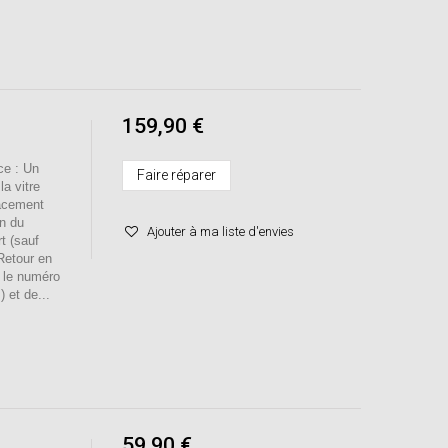
159,90 €
e : Un
Faire réparer
a vitre
lacement
on du
Ajouter à ma liste d'envies
t (sauf
/Retour en
r le numéro
 et de...
59,90 €