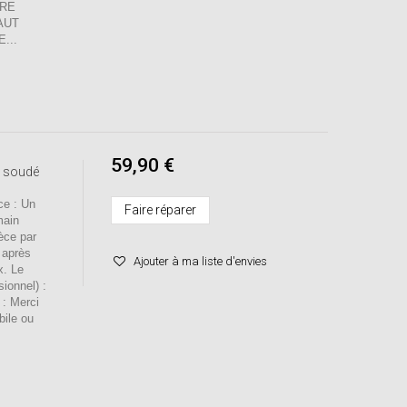
TRE
AUT
...
59,90 €
e soudé
e : Un
Faire réparer
main
èce par
 après
Ajouter à ma liste d'envies
x. Le
sionnel) :
 : Merci
bile ou