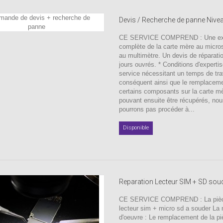
Devis / Recherche de panne Nive
CE SERVICE COMPREND : Une exp
complète de la carte mère au micro
au multimètre. Un devis de réparati
jours ouvrés. * Conditions d'experti
service nécessitant un temps de tra
conséquent ainsi que le remplacem
certains composants sur la carte m
pouvant ensuite être récupérés, no
pourrons pas procéder à...
Disponible
Reparation Lecteur SIM + SD sou
CE SERVICE COMPREND : La pièc
lecteur sim + micro sd a souder La
d'oeuvre : Le remplacement de la p