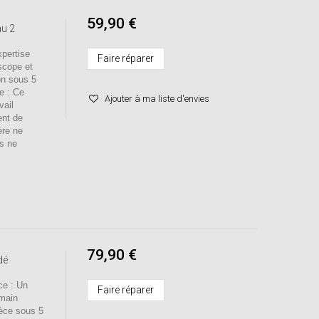
59,90 €
au 2
ertise
Faire réparer
scope et
on sous 5
se : Ce
Ajouter à ma liste d'envies
vail
ent de
ère ne
us ne
79,90 €
dé
e : Un
Faire réparer
 main
ièce sous 5