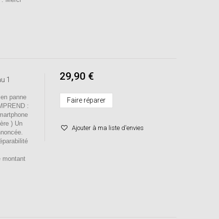
29,90 €
au 1
 en panne
Faire réparer
OMPREND :
smartphone
mère ) Un
Ajouter à ma liste d'envies
nnoncée.
éparabilité
e montant