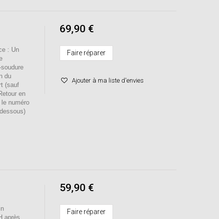
69,90 €
e : Un
Faire réparer
e
-soudure
n du
Ajouter à ma liste d'envies
t (sauf
/Retour en
r le numéro
-dessous)
59,90 €
in
Faire réparer
H après