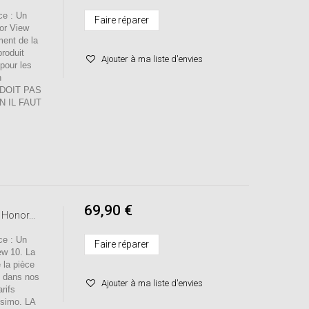
e : Un
Faire réparer
or View
ment de la
roduit
Ajouter à ma liste d'envies
pour les
n
 DOIT PAS
N IL FAUT
69,90 €
 Honor...
e : Un
Faire réparer
ew 10. La
 la pièce
t dans nos
Ajouter à ma liste d'envies
rifs
issimo. LA