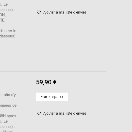
x. Le
sionnel) :
Ajouter à ma liste d'envies
ION,
RE
entrer le
-dessous)
59,90 €
s afin d'y
Faire réparer
onnées de
e
Ajouter à ma liste d'envies
 48H après
x. Le
sionnel) :
 : Merci