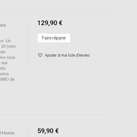
129,90 €
sis
Faire réparer
e :Un
10 (vitre
main
Ajouter à ma liste d'envies
ièce sous
s nos
rifs
ssimo.
o IMEI de
59,90 €
 Honor...