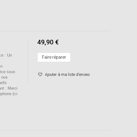
49,90 €
e : Un
Faire réparer
in
ièce sous
Ajouter à ma liste d'envies
s nos
rifs
ant : Merci
éphone (ci-