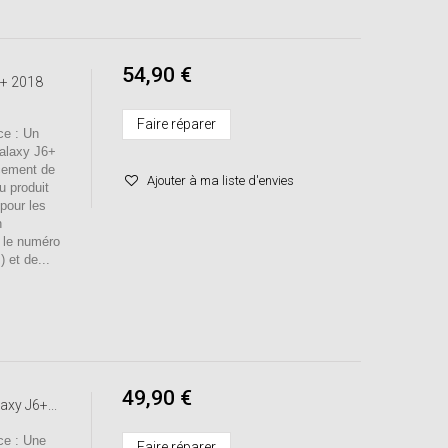
54,90 €
6+ 2018
Faire réparer
e : Un
alaxy J6+
cement de
Ajouter à ma liste d'envies
u produit
pour les
n
r le numéro
 et de...
49,90 €
axy J6+...
e : Une
Faire réparer