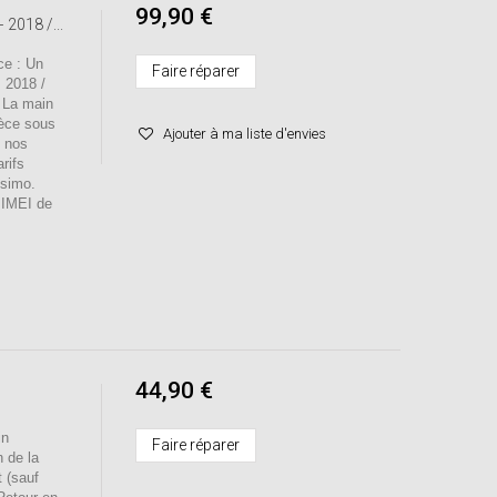
99,90 €
2018 /...
e : Un
Faire réparer
 2018 /
) La main
ièce sous
Ajouter à ma liste d'envies
s nos
rifs
ssimo.
o IMEI de
44,90 €
in
Faire réparer
n de la
t (sauf