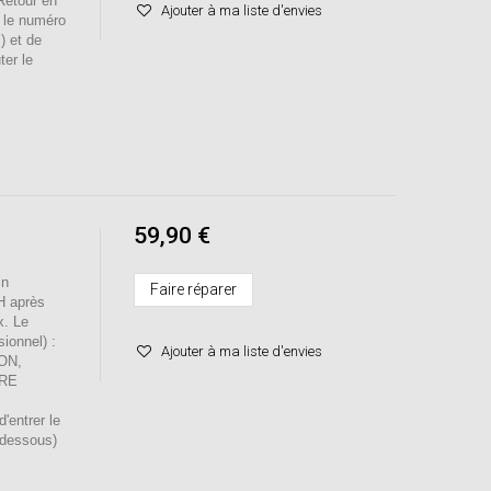
/Retour en
Ajouter à ma liste d'envies
r le numéro
) et de
ter le
59,90 €
in
Faire réparer
H après
x. Le
sionnel) :
Ajouter à ma liste d'envies
ION,
RE
entrer le
-dessous)