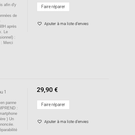
s afin d'y
Faire réparer
onnées de
e
Ajouter à ma liste d'envies
 48H après
x. Le
sionnel) :
 : Merci
29,90 €
au 1
 en panne
Faire réparer
OMPREND :
smartphone
mère ) Un
Ajouter à ma liste d'envies
nnoncée.
éparabilité