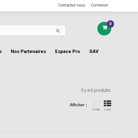
Contactez-nous
Connexion
0
s
Nos Partenaires
Espace Pro
SAV
Il y a 6 produits.
Afficher :
Grille
Liste