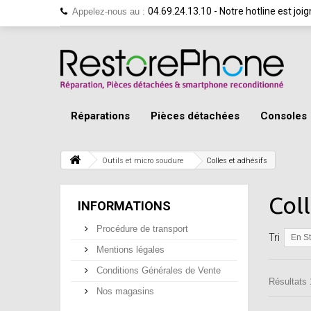
04.69.24.13.10 - Notre hotline est jo
Appelez-nous au :
Réparations
Pièces détachées
Consoles
Outils et micro soudure
Colles et adhésifs
Col
INFORMATIONS
Procédure de transport
Tri
En S
Mentions légales
Conditions Générales de Vente
Résultats 1
Nos magasins