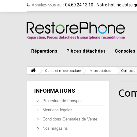
04.69.24.13.10 - Notre hotline est jo
Appelez-nous au :
Réparations
Pièces détachées
Consoles
Outils et micro soudure
Micro-soudure
Composan
Com
INFORMATIONS
Procédure de transport
Mentions légales
Conditions Générales de Vente
Nos magasins