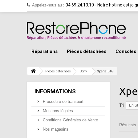
04.69.24.13.10 - Notre hotline est jo
Appelez-nous au :
Réparations
Pièces détachées
Consoles
Pièces détachées
Sony
Xperia E4G
Xpe
INFORMATIONS
Procédure de transport
Tri
En S
Mentions légales
Conditions Générales de Vente
Résultats 1
Nos magasins