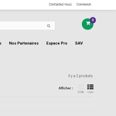
Contactez-nous
Connexion
0
s
Nos Partenaires
Espace Pro
SAV
Il y a 2 produits.
Afficher :
Grille
Liste