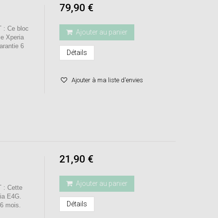
79,90 €
: Ce bloc
Ajouter au panier
le Xperia
rantie 6
Détails
Ajouter à ma liste d'envies
21,90 €
Ajouter au panier
: Cette
peria E4G.
Détails
6 mois.